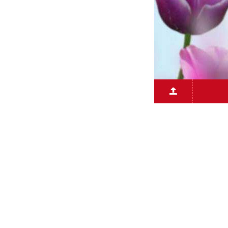
2024 年 2 月
2024 年 1 月
2023 年 12 月
2023 年 11 月
2023 年 10 月
2023 年 9 月
2023 年 8 月
2023 年 7 月
2023 年 6 月
2021 年 11 月
2021 年 10 月
2021 年 9 月
2021 年 8 月
2021 年 7 月
2021 年 6 月
2021 年 5 月
2021 年 4 月
2021 年 3 月
2021 年 2 月
2021 年 1 月