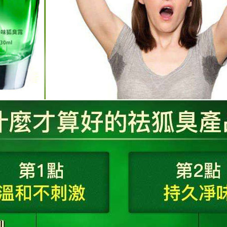
就像一片烏雲，遮蔽了自信的陽光，這款
去除狐臭噴霧
是你驅散
最佳選擇，它採用了玫瑰、薄荷等天然植物精華，這些精華不僅
給腋下肌膚帶來天然的呵護，瓶身設計得小巧可愛，方便攜帶，
新使者，無論是參加朋友的生日派對，還是參與工作上的培訓課
腋下的清爽，去除狐臭噴霧按壓式噴頭噴出的細膩霧體，均勻地
抑制汗液，分解異味，清新的香味伴隨著你，讓你在社交中散發
領自信社交的新風尚。
交不缺席