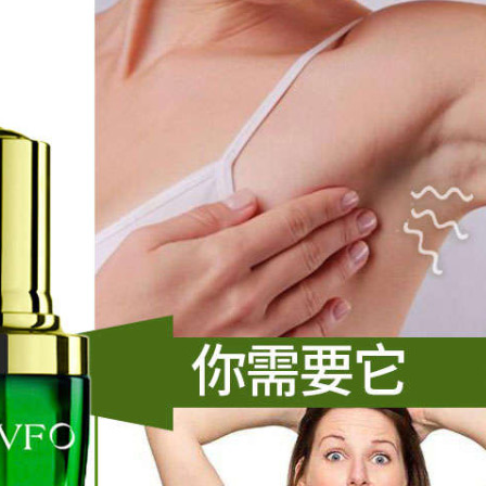
為夏季時尚潮人的必備去除狐臭噴霧，具有祛濕、抑菌的作用，可以有效調節
改善腋下的微環境，自信