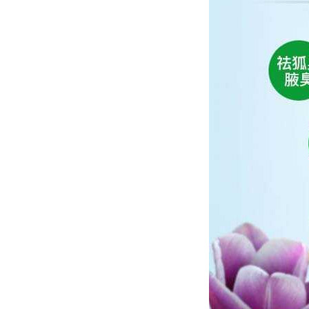
2025 年 12 月
2025 年 11 月
2025 年 9 月
2025 年 8 月
2025 年 7 月
2025 年 6 月
2025 年 5 月
2025 年 4 月
2025 年 3 月
2025 年 2 月
2025 年 1 月
2024 年 12 月
2024 年 11 月
2024 年 10 月
2024 年 9 月
2024 年 8 月
2024 年 7 月
2024 年 6 月
2024 年 5 月
2024 年 4 月
2024 年 3 月