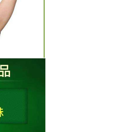
頁面
去狐臭產品
去狐臭產品哪個好
去狐臭的簡單方法
去除狐臭最簡單的方法
去除狐臭用品
女生有狐臭怎麼辦
如何去除體味治療方法
如何快速消除狐臭方法
如何改善與根治狐臭產品
如何永久去除狐臭
如何讓腋下不臭
怎樣去除狐臭腋臭
怎麼使用花露水掩蓋狐臭
改善狐臭方法有哪些
最有效的狐臭治療方法
有效去除狐臭的方法
有效清除狐臭異味方法
有效除狐臭產品
止汗爽身噴霧