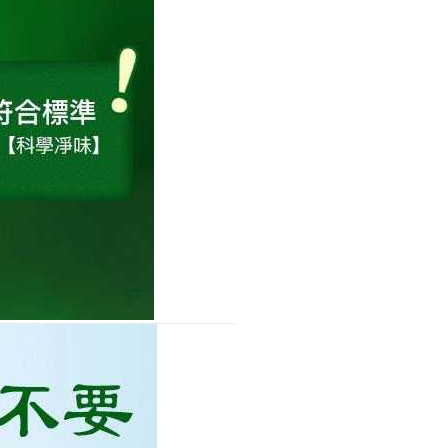
止汗露清香噴霧
消除狐臭產品推薦
狐臭味道超重該怎麼治療
狐臭噴霧推薦
狐臭怎麼來的
狐臭怎麼徹底去除
狐臭怎麼改善
狐臭怎麼治療
狐臭怎麼消除
狐臭怎麼辦明礬
狐臭擦什麼產品
狐臭止汗劑推薦dcard
狐臭治療免手術方法
狐臭治療新選擇產品
狐臭治療產品
老中醫治療狐臭的中藥小秘方
腋下出汗與狐臭怎麼辦
腋下狐臭終結者
腋下異味怎麼徹底去除
花露水可以治療狐臭嗎
輕鬆改善多汗異味