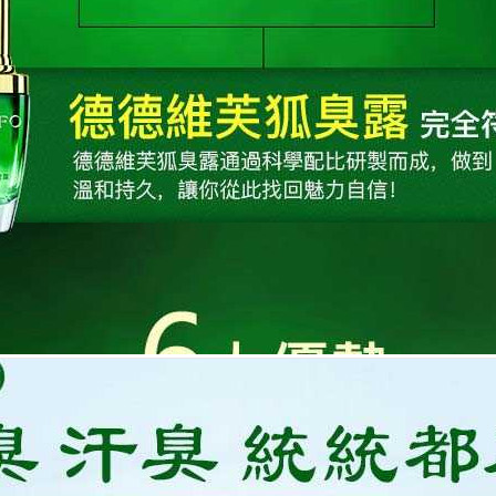
信社交密碼