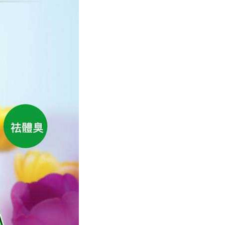
除狐臭噴霧
除狐臭的最新方法
除臭止汗產品推薦
近期文章
去狐臭產品止汗去味，持久溫和
從早到晚的乾爽秘密，就在這瓶草本去除狐臭噴
霧
告別躲躲藏藏，去狐臭產品讓你隨時昂首挺胸
去除狐臭噴霧高效抑汗去味，清爽感24小時不掉
線
長效清爽不打折，去狐臭產品讓你一整天遠離狐
臭
近期留言