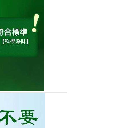
止汗露清香噴霧
消除狐臭產品推薦
狐臭味道超重該怎麼治療
狐臭噴霧推薦
狐臭怎麼來的
狐臭怎麼徹底去除
狐臭怎麼改善
狐臭怎麼治療
狐臭怎麼消除
狐臭怎麼辦明礬
狐臭擦什麼產品
狐臭止汗劑推薦dcard
狐臭治療免手術方法
狐臭治療新選擇產品
狐臭治療產品
老中醫治療狐臭的中藥小秘方
腋下出汗與狐臭怎麼辦
腋下狐臭終結者
腋下異味怎麼徹底去除
花露水可以治療狐臭嗎
輕鬆改善多汗異味